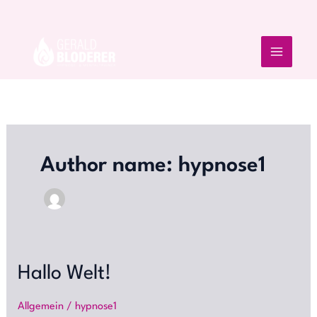
Skip
to
content
Author name: hypnose1
Hallo
Hallo Welt!
Welt!
Allgemein
/
hypnose1