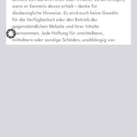
wenn er Kenntnis davon erhält – danke für
diesbezügliche Hinweise. Es wird auch keine Gewähr
für die Verfügbarkeit oder den Betrieb der
gegenständlichen Website und ihrer Inhalte
übernommen. Jede Haftung für unmittelbare,
mittelbare oder sonstige Schäden, unabhängig von
deren Ursachen, die aus der Benutzung oder
Nichtverfügbarkeit der Website sowie der
bereitgestellten Informationen auf dieser Website
erwachsen, wird – soweit rechtlich zulässig –
ausgeschlossen.
Copyright
Der Inhalt dieser Website ist urheberrechtlich geschützt.
Die Informationen sind nur für die persönliche
Verwendung bestimmt. Jede weitergehende Nutzung,
insbesondere die Speicherung in Datenbanken,
Vervielfältigung und jede Form von gewerblicher
Nutzung sowie die Weitergabe an Dritte – auch in